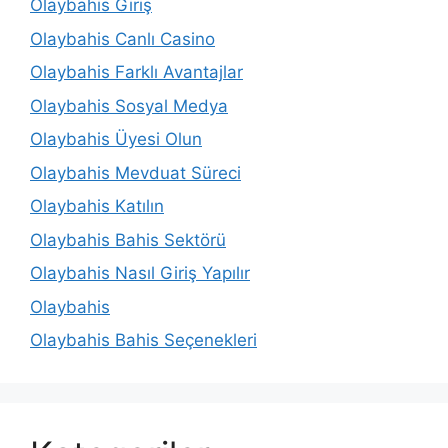
Olaybahis Giriş
Olaybahis Canlı Casino
Olaybahis Farklı Avantajlar
Olaybahis Sosyal Medya
Olaybahis Üyesi Olun
Olaybahis Mevduat Süreci
Olaybahis Katılın
Olaybahis Bahis Sektörü
Olaybahis Nasıl Giriş Yapılır
Olaybahis
Olaybahis Bahis Seçenekleri