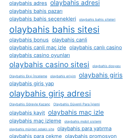
olaybahis adresi
olaybahis adres
olaybahis bahis pazarı
olaybahis bahis seçenekleri
olaybahis bahis siteleri
olaybahis bahis sitesi
olaybahis bonus
olaybahis canli
olaybahis canli maç izle
olaybahis canlı casino
olaybahis casino oyunları
olaybahis casino sitesi
olaybahis dosyası
olaybahis giris
Olaybahis Ekşi İnceleme
olaybahis erişim
olaybahis giris yap
olaybahis giriş adresi
Olaybahis Görevle Kazanç
Olaybahis Güvenli Para İşlemi
olaybahis maç izle
olaybahis kayit
olaybahis maç izleme
olaybahis mobil sistemi
olaybahis para yatırma
olaybahis müşteri odaklı site
olaybahis para çekme
olaybahis promosyon