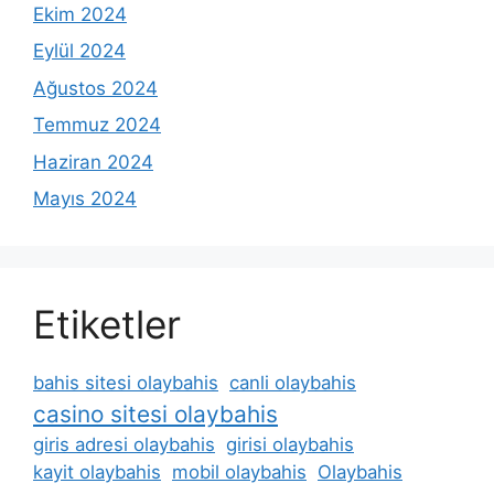
Ekim 2024
Eylül 2024
Ağustos 2024
Temmuz 2024
Haziran 2024
Mayıs 2024
Etiketler
bahis sitesi olaybahis
canli olaybahis
casino sitesi olaybahis
giris adresi olaybahis
girisi olaybahis
kayit olaybahis
mobil olaybahis
Olaybahis