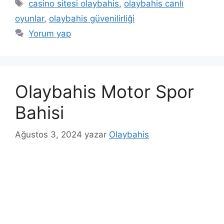
Etiketler
casino sitesi olaybahis
,
olaybahis canlı
oyunlar
,
olaybahis güvenilirliği
Yorum yap
Olaybahis Motor Spor
Bahisi
Ağustos 3, 2024
yazar
Olaybahis