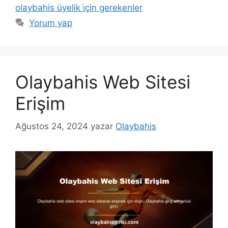
olaybahis üyelik i̇çin gerekenler
Yorum yap
Olaybahis Web Sitesi
Erişim
Ağustos 24, 2024
yazar
Olaybahis