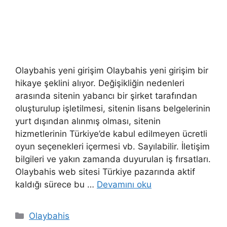
Olaybahis yeni girişim Olaybahis yeni girişim bir
hikaye şeklini alıyor. Değişikliğin nedenleri
arasında sitenin yabancı bir şirket tarafından
oluşturulup işletilmesi, sitenin lisans belgelerinin
yurt dışından alınmış olması, sitenin
hizmetlerinin Türkiye’de kabul edilmeyen ücretli
oyun seçenekleri içermesi vb. Sayılabilir. İletişim
bilgileri ve yakın zamanda duyurulan iş fırsatları.
Olaybahis web sitesi Türkiye pazarında aktif
kaldığı sürece bu …
Devamını oku
Kategoriler
Olaybahis