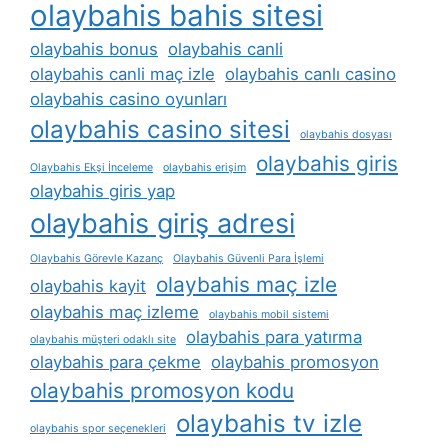
olaybahis bahis sitesi
olaybahis bonus
olaybahis canli
olaybahis canli maç izle
olaybahis canlı casino
olaybahis casino oyunları
olaybahis casino sitesi
olaybahis dosyası
olaybahis giris
Olaybahis Ekşi İnceleme
olaybahis erişim
olaybahis giris yap
olaybahis giriş adresi
Olaybahis Görevle Kazanç
Olaybahis Güvenli Para İşlemi
olaybahis maç izle
olaybahis kayit
olaybahis maç izleme
olaybahis mobil sistemi
olaybahis para yatırma
olaybahis müşteri odaklı site
olaybahis para çekme
olaybahis promosyon
olaybahis promosyon kodu
olaybahis tv izle
olaybahis spor seçenekleri