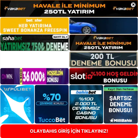
×
OLAYBAHIS GİRİŞ İÇİN TIKLAYINIZ!