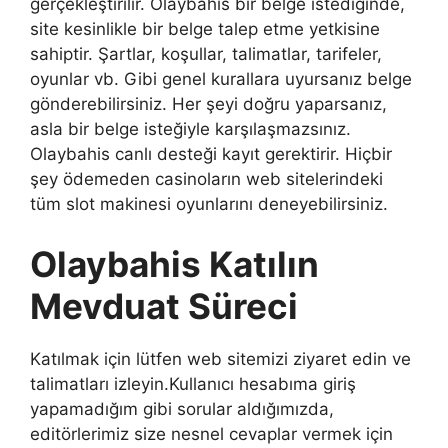
gerçekleştirilir. Olaybahis bir belge istediğinde,
site kesinlikle bir belge talep etme yetkisine
sahiptir. Şartlar, koşullar, talimatlar, tarifeler,
oyunlar vb. Gibi genel kurallara uyursanız belge
gönderebilirsiniz. Her şeyi doğru yaparsanız,
asla bir belge isteğiyle karşılaşmazsınız.
Olaybahis canlı desteği kayıt gerektirir. Hiçbir
şey ödemeden casinoların web sitelerindeki
tüm slot makinesi oyunlarını deneyebilirsiniz.
Olaybahis Katılın
Mevduat Süreci
Katılmak için lütfen web sitemizi ziyaret edin ve
talimatları izleyin.Kullanıcı hesabıma giriş
yapamadığım gibi sorular aldığımızda,
editörlerimiz size nesnel cevaplar vermek için