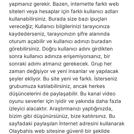
yapmanız gerekir. Bazen, internette farklı web
siteleri veya hesaplar için farklı kullanıcı adları
kullanabilirsiniz. Burada size bazı ipuçları
vereceğiz; Kullanıcı bilgilerinizi tarayıcınıza
kaydederseniz, tarayıcınızın şifre alanında
oturum açabilir ve kullanıcı adınızı buradan
görebilirsiniz. Doğru kullanıcı adını girdikten
sonra kullanıcı adınıza erişemiyorsanız, bir
sonraki adımı atmanız gerekecek. Grup her
zaman değişiyor ve yeni insanlar ve yapılacak
şeyler ekliyor. Bu site yeni ve farklı. İsterseniz
grubumuza katılabilirsiniz, ancak herkes
düşüncelerini de paylaşabilir. Bu kanal video
oyunu severler için iyidir ve yakında daha fazla
izleyici alacaktır. Araştırmanızı yaptığınızda,
bizim gibi düşünürsünüz, bize katılırsınız. Bu
sayfadaki paylaşılan İnternet adresini kullanarak
Olaybahis web sitesine güvenli bir şekilde