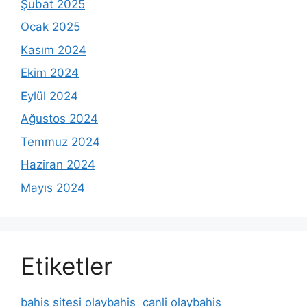
Şubat 2025
Ocak 2025
Kasım 2024
Ekim 2024
Eylül 2024
Ağustos 2024
Temmuz 2024
Haziran 2024
Mayıs 2024
Etiketler
bahis sitesi olaybahis
canli olaybahis