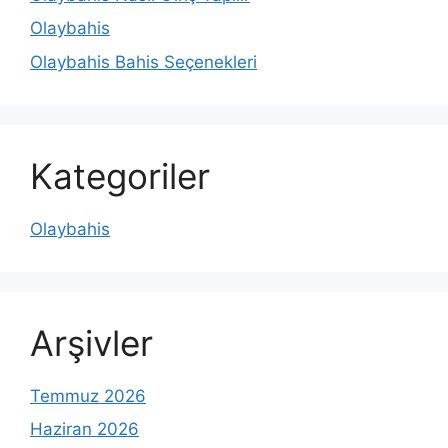
Olaybahis
Olaybahis Bahis Seçenekleri
Kategoriler
Olaybahis
Arşivler
Temmuz 2026
Haziran 2026