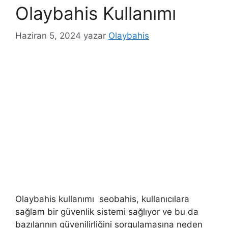
Olaybahis Kullanımı
Haziran 5, 2024
yazar
Olaybahis
Olaybahis kullanımı seobahis, kullanıcılara
sağlam bir güvenlik sistemi sağlıyor ve bu da
bazılarının güvenilirliğini sorgulamasına neden