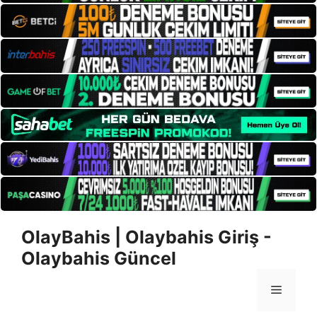
İçeriğe
OlayBahis | Olaybahis Giriş -
atla
Olaybahis Güncel
Menü