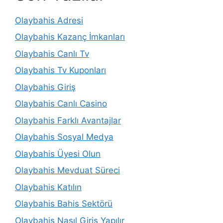
Olaybahis Adresi
Olaybahis Kazanç İmkanları
Olaybahis Canlı Tv
Olaybahis Tv Kuponları
Olaybahis Giriş
Olaybahis Canlı Casino
Olaybahis Farklı Avantajlar
Olaybahis Sosyal Medya
Olaybahis Üyesi Olun
Olaybahis Mevduat Süreci
Olaybahis Katılın
Olaybahis Bahis Sektörü
Olaybahis Nasıl Giriş Yapılır