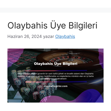
Olaybahis Üye Bilgileri
Haziran 26, 2024
yazar
Olaybahis