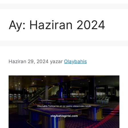
Ay:
Haziran 2024
Haziran 29, 2024
yazar
Olaybahis