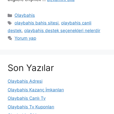
Kategoriler
Olaybahis
Etiketler
olaybahis bahis sitesi
,
olaybahis canli
destek
,
olaybahis destek seçenekleri nelerdir
Yorum yap
Son Yazılar
Olaybahis Adresi
Olaybahis Kazanç İmkanları
Olaybahis Canlı Tv
Olaybahis Tv Kuponları