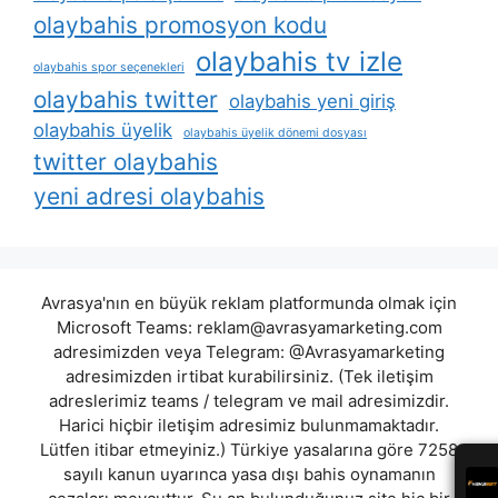
olaybahis promosyon kodu
olaybahis tv izle
olaybahis spor seçenekleri
olaybahis twitter
olaybahis yeni giriş
olaybahis üyelik
olaybahis üyelik dönemi dosyası
twitter olaybahis
yeni adresi olaybahis
Avrasya'nın en büyük reklam platformunda olmak için
Microsoft Teams:
reklam@avrasyamarketing.com
adresimizden veya Telegram: @Avrasyamarketing
adresimizden irtibat kurabilirsiniz. (Tek iletişim
adreslerimiz teams / telegram ve mail adresimizdir.
Harici hiçbir iletişim adresimiz bulunmamaktadır.
Lütfen itibar etmeyiniz.) Türkiye yasalarına göre 7258
sayılı kanun uyarınca yasa dışı bahis oynamanın