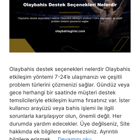
Olaybahis destek seçenekleri nelerdir Olaybahis
etkileşim yöntemi 7-24’e ulaşmanızı ve çeşitli
problem türlerini çözmenizi sağlar. Gündüz veya
gece herhangi bir saatinde müşteri destek
temsilcileriyle etkileşim kurma fırsatınız var. İster
kullanıcı arayüzü veya bahis işlemi ile ilgili
sorunlarla karşılaşıyor olun, önemli değil. Her
durumda yardım edecekler. Üye değilseniz, Site
hakkında ek bilgilere erişemezsiniz. Ayrıntılı
bilgilere erişmek …
Devamını oku