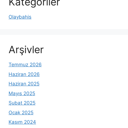
Kategoriler
Olaybahis
Arşivler
Temmuz 2026
Haziran 2026
Haziran 2025
Mayıs 2025
Şubat 2025
Ocak 2025
Kasım 2024