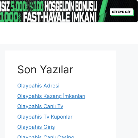
Son Yazılar
Olaybahis Adresi
Olaybahis Kazanç İmkanları
Olaybahis Canlı Tv
Olaybahis Tv Kuponları
Olaybahis Giriş
Olaybahis Canlı Casino