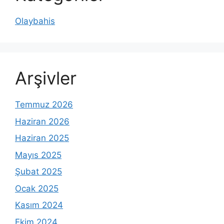
Olaybahis
Arşivler
Temmuz 2026
Haziran 2026
Haziran 2025
Mayıs 2025
Şubat 2025
Ocak 2025
Kasım 2024
Ekim 2024