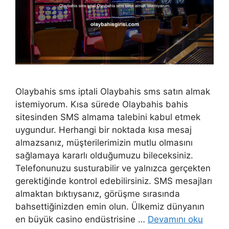
Olaybahis sms iptali Olaybahis sms satın almak
istemiyorum. Kısa sürede Olaybahis bahis
sitesinden SMS almama talebini kabul etmek
uygundur. Herhangi bir noktada kısa mesaj
almazsanız, müşterilerimizin mutlu olmasını
sağlamaya kararlı olduğumuzu bileceksiniz.
Telefonunuzu susturabilir ve yalnızca gerçekten
gerektiğinde kontrol edebilirsiniz. SMS mesajları
almaktan bıktıysanız, görüşme sırasında
bahsettiğinizden emin olun. Ülkemiz dünyanın
en büyük casino endüstrisine …
Devamını oku