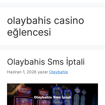
olaybahis casino
eğlencesi
Olaybahis Sms İptali
Haziran 1, 2026
yazar
Olaybahis