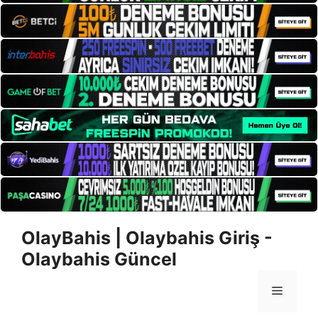
İçeriğe
OlayBahis | Olaybahis Giriş -
atla
Olaybahis Güncel
Menü