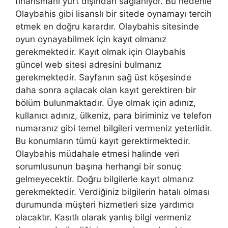
finansmanı yurt dışından sağlanıyor. Bu nedenle
Olaybahis gibi lisanslı bir sitede oynamayı tercih
etmek en doğru karardır. Olaybahis sitesinde
oyun oynayabilmek için kayıt olmanız
gerekmektedir. Kayıt olmak için Olaybahis
güncel web sitesi adresini bulmanız
gerekmektedir. Sayfanın sağ üst köşesinde
daha sonra açılacak olan kayıt gerektiren bir
bölüm bulunmaktadır. Üye olmak için adınız,
kullanıcı adınız, ülkeniz, para biriminiz ve telefon
numaranız gibi temel bilgileri vermeniz yeterlidir.
Bu konumların tümü kayıt gerektirmektedir.
Olaybahis müdahale etmesi halinde veri
sorumlusunun başına herhangi bir sonuç
gelmeyecektir. Doğru bilgilerle kayıt olmanız
gerekmektedir. Verdiğiniz bilgilerin hatalı olması
durumunda müşteri hizmetleri size yardımcı
olacaktır. Kasıtlı olarak yanlış bilgi vermeniz