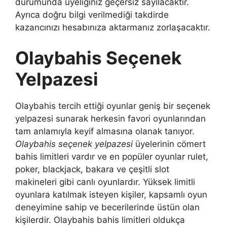
durumunda üyeliğiniz geçersiz sayılacaktır.
Ayrıca doğru bilgi verilmediği takdirde
kazancınızı hesabınıza aktarmanız zorlaşacaktır.
Olaybahis Seçenek
Yelpazesi
Olaybahis tercih ettiği oyunlar geniş bir seçenek
yelpazesi sunarak herkesin favori oyunlarından
tam anlamıyla keyif almasına olanak tanıyor.
Olaybahis seçenek yelpazesi
üyelerinin cömert
bahis limitleri vardır ve en popüler oyunlar rulet,
poker, blackjack, bakara ve çeşitli slot
makineleri gibi canlı oyunlardır. Yüksek limitli
oyunlara katılmak isteyen kişiler, kapsamlı oyun
deneyimine sahip ve becerilerinde üstün olan
kişilerdir. Olaybahis bahis limitleri oldukça