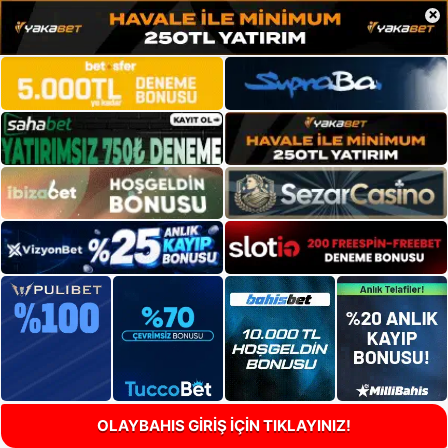
×
OLAYBAHIS GİRİŞ İÇİN TIKLAYINIZ!