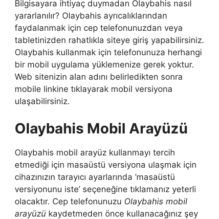
Bilgisayara ihtiyaç duymadan Olaybahis nasıl
yararlanılır? Olaybahis ayrıcalıklarından
faydalanmak için cep telefonunuzdan veya
tabletinizden rahatlıkla siteye giriş yapabilirsiniz.
Olaybahis kullanmak için telefonunuza herhangi
bir mobil uygulama yüklemenize gerek yoktur.
Web sitenizin alan adını belirledikten sonra
mobile linkine tıklayarak mobil versiyona
ulaşabilirsiniz.
Olaybahis Mobil Arayüzü
Olaybahis mobil arayüz kullanmayı tercih
etmediği için masaüstü versiyona ulaşmak için
cihazınızın tarayıcı ayarlarında ‘masaüstü
versiyonunu iste’ seçeneğine tıklamanız yeterli
olacaktır. Cep telefonunuzu
Olaybahis mobil
arayüzü
kaydetmeden önce kullanacağınız şey