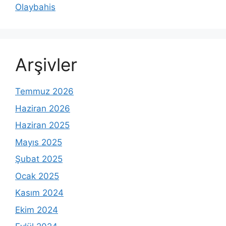
Olaybahis
Arşivler
Temmuz 2026
Haziran 2026
Haziran 2025
Mayıs 2025
Şubat 2025
Ocak 2025
Kasım 2024
Ekim 2024