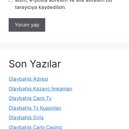
tarayıcıya kaydedilsin.
Son Yazılar
Olaybahis Adresi
Olaybahis Kazanç İmkanları
Olaybahis Canlı Tv
Olaybahis Tv Kuponları
Olaybahis Giriş
Olaybahis Canlı Casino