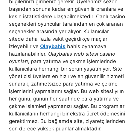
bilgilerinizi girmeniz gerekir. Üyelerimiz sezon
başından sonuna kadar en güvenilir oranlara ve
kesin istatistiklere ulaşabilmektedir. Canlı casino
seçenekleri oyuncular tarafından en çok aranan
seçenekler arasında yer alıyor. Kullanıcılar
sitede daha fazla vakit geçirdikçe maçları
izleyebilir ve
Olaybahis
bahis oynamaya
hazırlanabilirler.
Olaybahis web sitesi casino
oyunları
, para yatırma ve çekme işlemlerinde
kullanıcılara herhangi bir sorun yaşatmıyor. Site
yöneticisi üyelere en hızlı ve en güvenilir hizmeti
sunarak, zahmetsizce para yatırma ve çekme
işlemlerini yapmalarını sağlar. Bu web sitesi yılın
her günü, günün her saatinde para yatırma ve
çekme işlemleri yapmanızı sağlar. Bu programlar
kullanıcıların herhangi bir ekstra ücret ödemesini
gerektirmez. Bu bağlamda site, ziyaretçilerinden
son derece yüksek puanlar almaktadır.