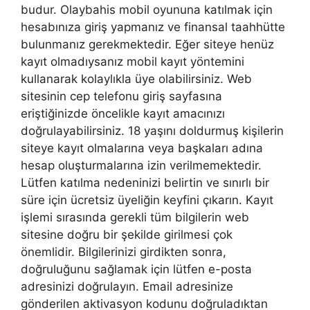
budur. Olaybahis mobil oyununa katılmak için
hesabınıza giriş yapmanız ve finansal taahhütte
bulunmanız gerekmektedir. Eğer siteye henüz
kayıt olmadıysanız mobil kayıt yöntemini
kullanarak kolaylıkla üye olabilirsiniz. Web
sitesinin cep telefonu giriş sayfasına
eriştiğinizde öncelikle kayıt amacınızı
doğrulayabilirsiniz. 18 yaşını doldurmuş kişilerin
siteye kayıt olmalarına veya başkaları adına
hesap oluşturmalarına izin verilmemektedir.
Lütfen katılma nedeninizi belirtin ve sınırlı bir
süre için ücretsiz üyeliğin keyfini çıkarın. Kayıt
işlemi sırasında gerekli tüm bilgilerin web
sitesine doğru bir şekilde girilmesi çok
önemlidir. Bilgilerinizi girdikten sonra,
doğruluğunu sağlamak için lütfen e-posta
adresinizi doğrulayın. Email adresinize
gönderilen aktivasyon kodunu doğruladıktan