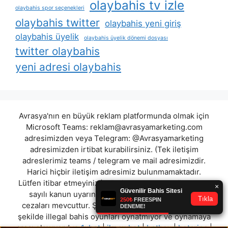
olaybahis tv izle
olaybahis spor seçenekleri
olaybahis twitter
olaybahis yeni giriş
olaybahis üyelik
olaybahis üyelik dönemi dosyası
twitter olaybahis
yeni adresi olaybahis
Avrasya'nın en büyük reklam platformunda olmak için
Microsoft Teams:
reklam@avrasyamarketing.com
adresimizden veya Telegram: @Avrasyamarketing
adresimizden irtibat kurabilirsiniz. (Tek iletişim
adreslerimiz teams / telegram ve mail adresimizdir.
Harici hiçbir iletişim adresimiz bulunmamaktadır.
Lütfen itibar etmeyiniz.) Türkiye yasalarına göre 7258
sayılı kanun uyarınca yasa dışı bahis oynamanın
cezaları mevcuttur. Şu an bulunduğunuz site hiç bir
şekilde illegal bahis oyunları oynatmıyor ve oynamaya
aracı olmuyordur.
1xbet
|
iknowbet
|
betbox
|
betarina
|